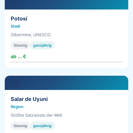
0.0 h
Potosí
Stadt
Silbermine, UNESCO
Günstig
ganzjährig
ab ... €
0.0 h
Salar de Uyuni
Region
Größte Salzwüste der Welt
Günstig
ganzjährig