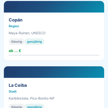
0.0 h
Copán
Region
Maya-Ruinen, UNESCO
Günstig
ganzjährig
ab ... €
0.0 h
La Ceiba
Stadt
Karibikküste, Pico-Bonito-NP
Günstig
ganzjährig