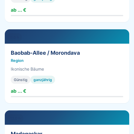
ab ... €
0.0 h
Baobab-Allee / Morondava
Region
Ikonische Bäume
Günstig
ganzjährig
ab ... €
12.0 h
Madagaskar