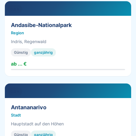
0.0 h
Andasibe-Nationalpark
Region
Indris, Regenwald
Günstig
ganzjährig
ab ... €
0.0 h
Antananarivo
Stadt
Hauptstadt auf den Höhen
Günstig
ganzjährig