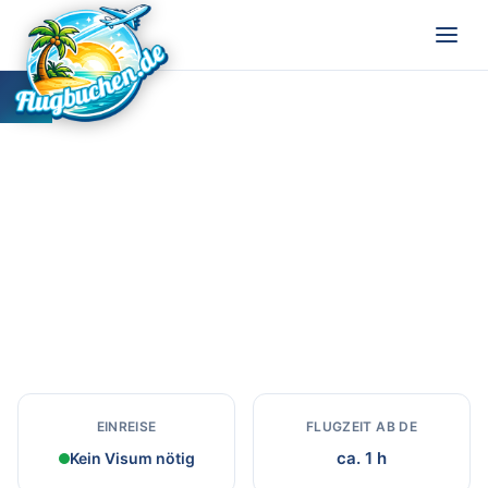
Niederlande
Kanäle, Tulpen, Fahrradkultur und tolerante
Gesellschaft.
EINREISE
FLUGZEIT AB DE
ca. 1 h
Kein Visum nötig