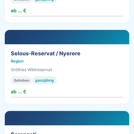
ab ... €
0.0 h
Selous-Reservat / Nyerere
Region
Größtes Wildreservat
Gehoben
ganzjährig
ab ... €
10.0 h