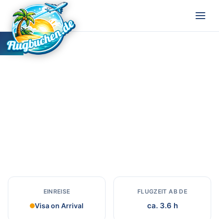
Tansania
Kilimandscharo, Serengeti und Sansibar.
EINREISE
FLUGZEIT AB DE
ca. 3.6 h
Visa on Arrival