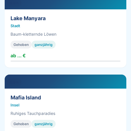
0.0 h
Lake Manyara
Stadt
Baum-kletternde Löwen
Gehoben
ganzjährig
ab ... €
0.0 h
Mafia Island
Insel
Ruhiges Tauchparadies
Gehoben
ganzjährig